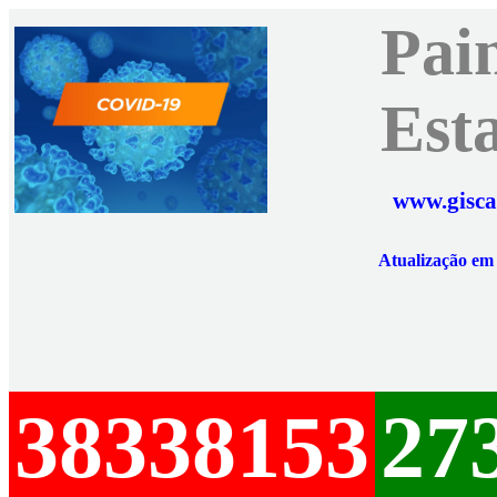
Pai
Est
www.gisca
Atualização e
38338153
27