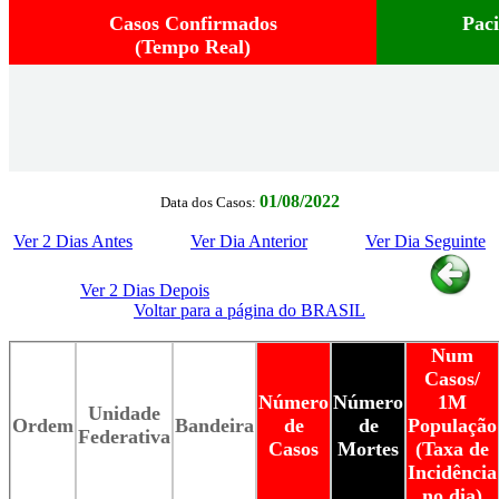
Casos Confirmados
Pac
(Tempo Real)
01/08/2022
Data dos Casos:
Ver 2 Dias Antes
Ver Dia Anterior
Ver Dia Seguinte
Ver 2 Dias Depois
Voltar para a página do BRASIL
Num
Casos/
Número
Número
1M
Unidade
Ordem
Bandeira
de
de
População
Federativa
Casos
Mortes
(Taxa de
Incidência
no dia)