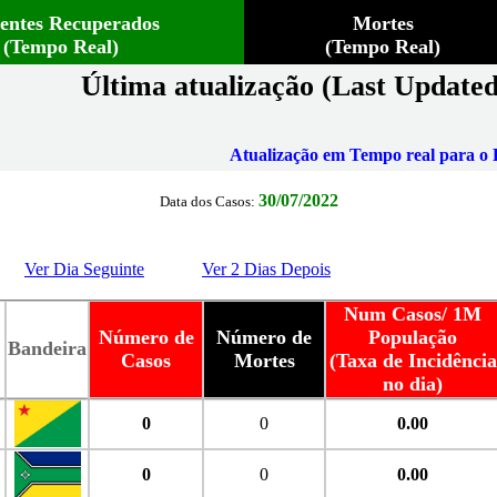
ientes Recuperados
Mortes
(Tempo Real)
(Tempo Real)
Última atualização (Last Updated
Atualização em Tempo real para o B
30/07/2022
Data dos Casos:
Ver Dia Seguinte
Ver 2 Dias Depois
Num Casos/ 1M
Número de
Número de
População
Bandeira
Casos
Mortes
(Taxa de Incidência
no dia)
0
0
0.00
0
0
0.00