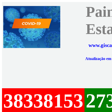
Pai
Est
www.gisca
Atualização e
38338153
27