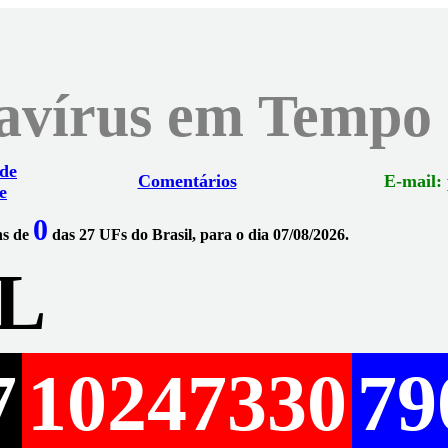
navírus em Tempo
 de
Comentários
E-mail:
e
0
ns de
das 27 UFs do Brasil, para o dia 07/08/2026.
L
7
10247330
79