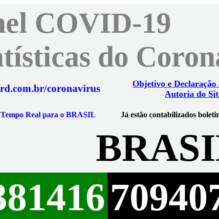
nel COVID-19
atísticas do Coro
Objetivo e Declaração
rd.com.br/coronavirus
Autoria do Sit
m Tempo Real para o BRASIL
Já estão contabilizados boleti
BRASI
381416
70940