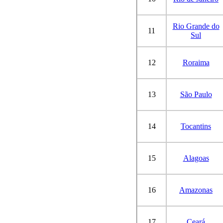
Rio Grande do
11
Sul
12
Roraima
13
São Paulo
14
Tocantins
15
Alagoas
16
Amazonas
17
Ceará