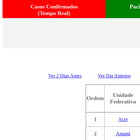
Casos Confirmados
Pac
(Tempo Real)
Ver 2 Dias Antes
Ver Dia Anterior
Unidade
Ordem
Federativa
1
Acre
2
Amapá