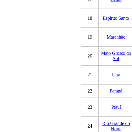
18
Espírito Santo
19
Maranhão
Mato Grosso do
20
Sul
21
Pará
22
Paraná
23
Piauí
Rio Grande do
24
Norte