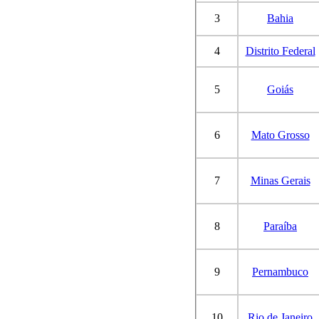
3
Bahia
4
Distrito Federal
5
Goiás
6
Mato Grosso
7
Minas Gerais
8
Paraíba
9
Pernambuco
10
Rio de Janeiro