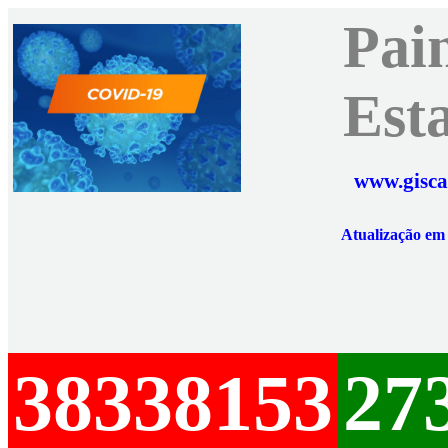
Pai
Est
www.gisca
Atualização e
38338153
27