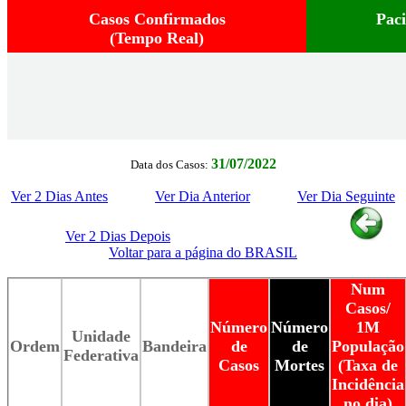
Casos Confirmados
Pac
(Tempo Real)
31/07/2022
Data dos Casos:
Ver 2 Dias Antes
Ver Dia Anterior
Ver Dia Seguinte
Ver 2 Dias Depois
Voltar para a página do BRASIL
Num
Casos/
Número
Número
1M
Unidade
Ordem
Bandeira
de
de
População
Federativa
Casos
Mortes
(Taxa de
Incidência
no dia)