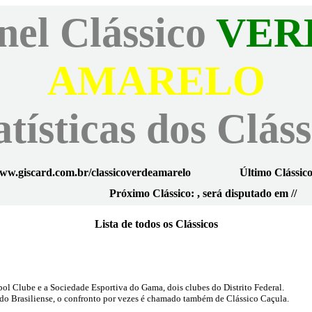
nel Clássico
VER
AMARELO
atísticas dos Cláss
ww.giscard.com.br/classicoverdeamarelo
Último Clássico
Próximo Clássico: , será disputado em //
Lista de todos os Clássicos
ebol Clube e a Sociedade Esportiva do Gama, dois clubes do Distrito Federal.
do Brasiliense, o confronto por vezes é chamado também de Clássico Caçula.