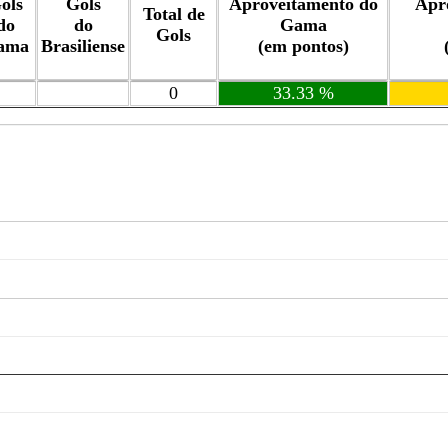
ols
Gols
Aproveitamento do
Apr
Total de
do
do
Gama
Gols
ama
Brasiliense
(em pontos)
0
33.33 %