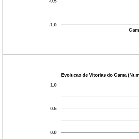
-0.5
-1.0
Gam
Evolucao de Vitorias do Gama (Nume
1.0
0.5
0.0