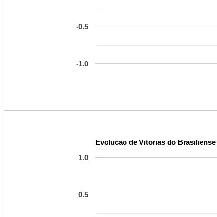
-0.5
-1.0
Evolucao de Vitorias do Brasiliense
1.0
0.5