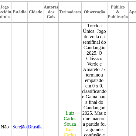
Jogo
Autores
Público
ecidiu
Estádio
Cidade
dos
Treinadores
Observação
&
Ape
título
Gols
Publicação
Torcida
Única. Jogo
de volta da
semifinal do
Candangão
2025. O
Clássico
Verde e
Amarelo 77
terminou
empatado
em 0 x 0,
classificando
o Gama para
a final do
Candangao
Luiz
2025. Mas o
Carlos
que marcou
Souza
a partida foi
Não
Serejão
Brasília
Luís
a grande
Carlos
confusão e