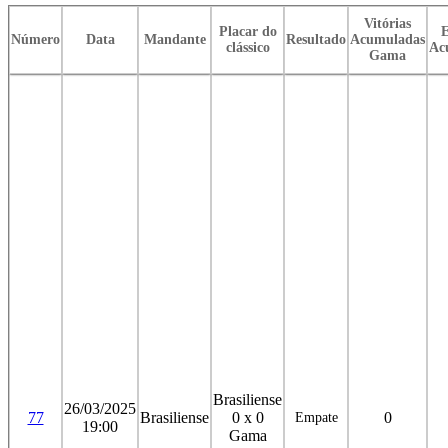
Vitórias
Placar do
E
Número
Data
Mandante
Resultado
Acumuladas
clássico
Ac
Gama
Brasiliense
26/03/2025
77
Brasiliense
0 x 0
0
Empate
19:00
Gama