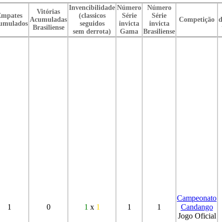
Invencibilidade
Número
Número
Vitórias
mpates
(classicos
Série
Série
Acumuladas
Competição
d
umulados
seguidos
invicta
invicta
Brasiliense
sem derrota)
Gama
Brasiliense
Campeonato
1
0
1
x
1
1
1
Candango
Jogo Oficial