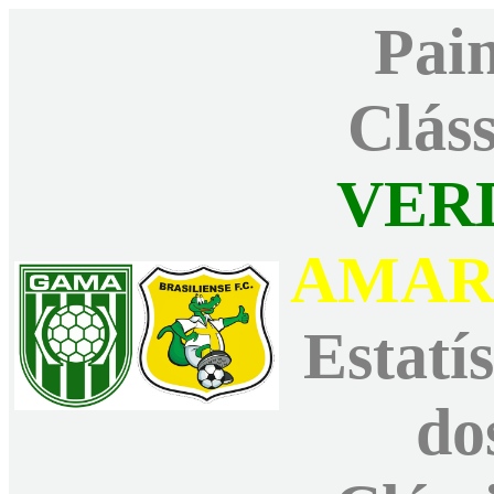
Pain
Cláss
VER
AMAR
Estatís
do