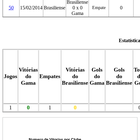
Brasiliense
50
15/02/2014
Brasiliense
0 x 0
0
Empate
Gama
Estatístic
Vitórias
Vitórias
Gols
Gols
To
Jogos
do
Empates
do
do
do
d
Gama
Brasiliense
Gama
Brasiliense
Go
1
0
1
0
Numero de Vitorias por Clube