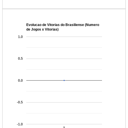
Evolucao de Vitorias do Brasiliense (Numero
de Jogos x Vitorias)
1.0
0.5
0.0
-0.5
-1.0