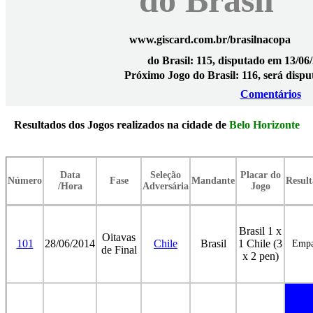
do Brasil
www.giscard.com.br/brasilnacopa
do Brasil: 115, disputado em 13/06
Próximo Jogo do Brasil: 116, será disp
Comentários
Resultados dos Jogos realizados na cidade de
Belo Horizonte
Data
Seleção
Placar do
Número
Fase
Mandante
Resul
/Hora
Adversária
Jogo
Brasil 1 x
Oitavas
101
28/06/2014
Chile
Brasil
1 Chile (3
Empa
de Final
x 2 pen)