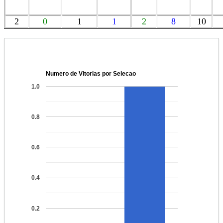
2
0
1
1
2
8
10
Numero de Vitorias por Selecao
1.0
0.8
0.6
0.4
0.2