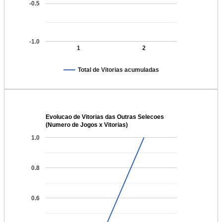
-0.5
-1.0
1
2
Total de Vitorias acumuladas
Evolucao de Vitorias das Outras Selecoes
(Numero de Jogos x Vitorias)
1.0
0.8
0.6