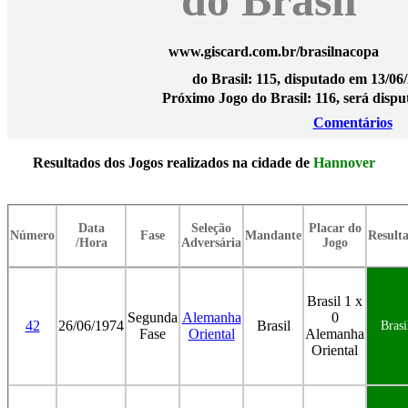
do Brasil
www.giscard.com.br/brasilnacopa
do Brasil: 115, disputado em 13/06
Próximo Jogo do Brasil: 116, será disp
Comentários
Resultados dos Jogos realizados na cidade de
Hannover
Data
Seleção
Placar do
Número
Fase
Mandante
Result
/Hora
Adversária
Jogo
Brasil 1 x
Segunda
Alemanha
0
42
26/06/1974
Brasil
Brasi
Fase
Oriental
Alemanha
Oriental