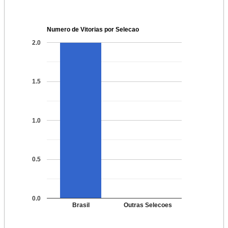
Numero de Vitorias por Selecao
2.0
1.5
1.0
0.5
0.0
Brasil
Outras Selecoes