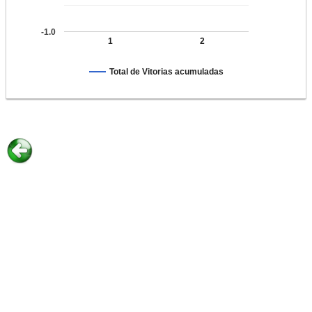
-1.0
1
2
Total de Vitorias acumuladas