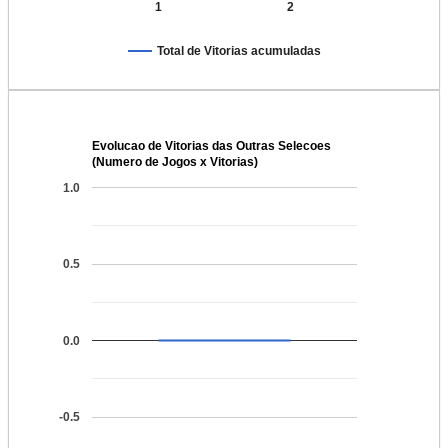
1
2
Total de Vitorias acumuladas
Evolucao de Vitorias das Outras Selecoes
(Numero de Jogos x Vitorias)
1.0
0.5
0.0
-0.5