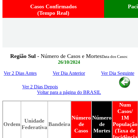
Casos Confirmados
Pac
(Tempo Real)
Região Sul
- Número de Casos e Mortes
Data dos Casos:
26/10/2024
Ver 2 Dias Antes
Ver Dia Anterior
Ver Dia Seguinte
Ver 2 Dias Depois
Voltar para a página do BRASIL
Num
Casos/
Número
Número
1M
Unidade
Ordem
Bandeira
de
de
População
Federativa
Casos
Mortes
(Taxa de
Incidência