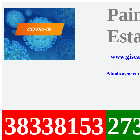
Pai
Est
www.gisca
Atualização e
38338153
27