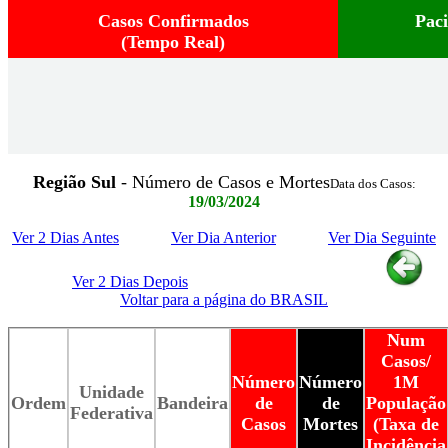
Casos Confirmados
Pac
(Tempo Real)
Região Sul
- Número de Casos e Mortes
Data dos Casos:
19/03/2024
Ver 2 Dias Antes
Ver Dia Anterior
Ver Dia Seguinte
Ver 2 Dias Depois
Voltar para a página do BRASIL
Num
Casos/
Número
Número
1M
Unidade
Ordem
Bandeira
de
de
População
Federativa
Casos
Mortes
(Taxa de
Incidência