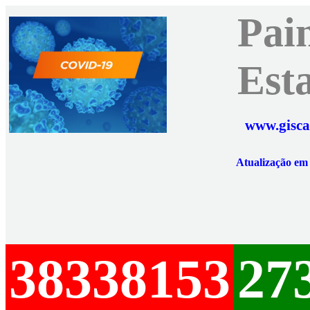
Pai
Est
www.gisca
Atualização e
38338153
27