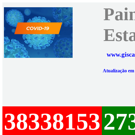
Pai
Est
www.gisca
Atualização e
38338153
27