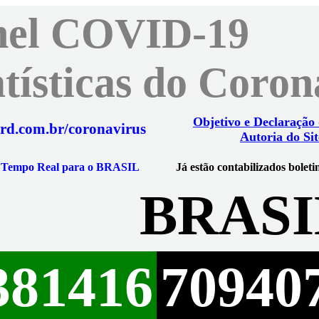
nel COVID-19
atísticas do Coro
Objetivo e Declaração
rd.com.br/coronavirus
Autoria do Sit
m Tempo Real para o BRASIL
Já estão contabilizados boleti
BRASI
381416
70940