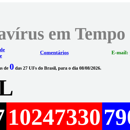
navírus em Tempo
 de
Comentários
E-mail:
e
0
ns de
das 27 UFs do Brasil, para o dia 08/08/2026.
L
7
10247330
79