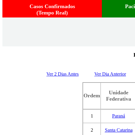
Casos Confirmados
Pac
(Tempo Real)
Ver 2 Dias Antes
Ver Dia Anterior
Unidade
Ordem
Federativa
1
Paraná
2
Santa Catarina