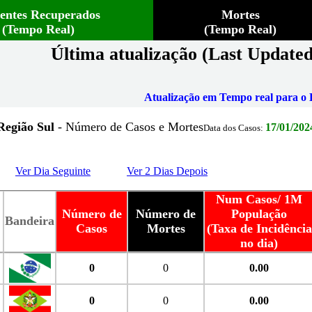
ientes Recuperados
Mortes
(Tempo Real)
(Tempo Real)
Última atualização (Last Updated
Atualização em Tempo real para o B
Região Sul
- Número de Casos e Mortes
17/01/202
Data dos Casos:
Ver Dia Seguinte
Ver 2 Dias Depois
Num Casos/ 1M
Número de
Número de
População
Bandeira
Casos
Mortes
(Taxa de Incidência
no dia)
0
0
0.00
0
0
0.00