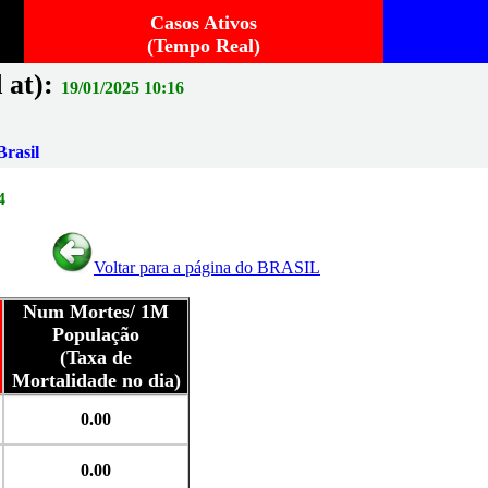
Casos Ativos
(Tempo Real)
 at):
19/01/2025 10:16
rasil
4
Voltar para a página do BRASIL
Num Mortes/ 1M
População
(Taxa de
Mortalidade no dia)
0.00
0.00