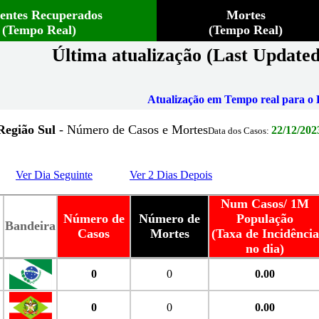
ientes Recuperados
Mortes
(Tempo Real)
(Tempo Real)
Última atualização (Last Updated
Atualização em Tempo real para o B
Região Sul
- Número de Casos e Mortes
22/12/202
Data dos Casos:
Ver Dia Seguinte
Ver 2 Dias Depois
Num Casos/ 1M
Número de
Número de
População
Bandeira
Casos
Mortes
(Taxa de Incidência
no dia)
0
0
0.00
0
0
0.00