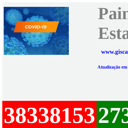
Pai
Est
www.gisca
Atualização e
38338153
27