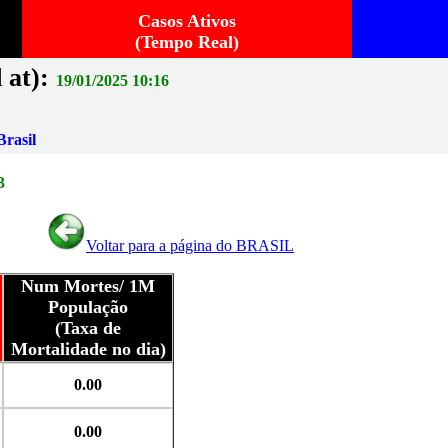
Casos Ativos
(Tempo Real)
 at):
19/01/2025 10:16
rasil
3
Voltar para a página do BRASIL
Num Mortes/ 1M
População
(Taxa de
Mortalidade no dia)
0.00
0.00