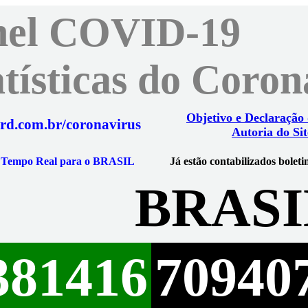
nel COVID-19
atísticas do Coro
Objetivo e Declaração
rd.com.br/coronavirus
Autoria do Sit
m Tempo Real para o BRASIL
Já estão contabilizados boleti
BRASI
381416
70940