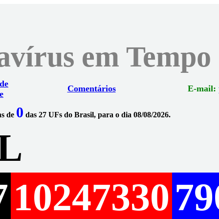
navírus em Tempo
 de
Comentários
E-mail:
e
0
ns de
das 27 UFs do Brasil, para o dia 08/08/2026.
L
7
10247330
79