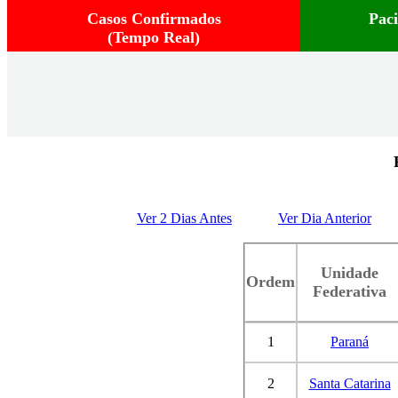
Casos Confirmados
Pac
(Tempo Real)
Ver 2 Dias Antes
Ver Dia Anterior
Unidade
Ordem
Federativa
1
Paraná
2
Santa Catarina