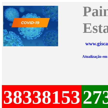
Pai
Est
www.gisca
Atualização e
38338153
27