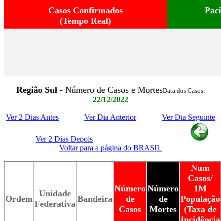
Casos Confirmados
Pac
(Tempo Real)
Região Sul
- Número de Casos e Mortes
Data dos Casos:
22/12/2022
Ver 2 Dias Antes
Ver Dia Anterior
Ver Dia Seguinte
Ver 2 Dias Depois
Voltar para a página do BRASIL
Num
Casos/
Número
Número
1M
Unidade
Ordem
Bandeira
de
de
População
Federativa
Casos
Mortes
(Taxa de
Incidência