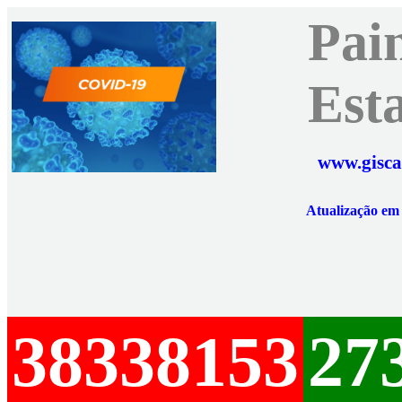
Pai
Est
www.gisca
Atualização e
38338153
27