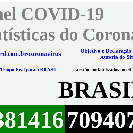
nel COVID-19
atísticas do Coro
Objetivo e Declaração
rd.com.br/coronavirus
Autoria do Sit
m Tempo Real para o BRASIL
Já estão contabilizados boleti
BRASI
381416
70940