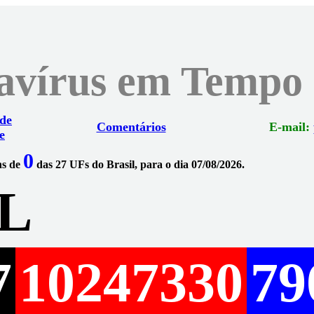
navírus em Tempo
 de
Comentários
E-mail:
e
0
ns de
das 27 UFs do Brasil, para o dia 07/08/2026.
L
7
10247330
79