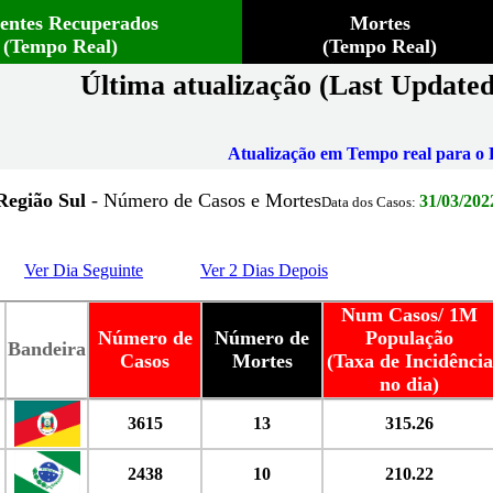
ientes Recuperados
Mortes
(Tempo Real)
(Tempo Real)
Última atualização (Last Updated
Atualização em Tempo real para o B
Região Sul
- Número de Casos e Mortes
31/03/202
Data dos Casos:
Ver Dia Seguinte
Ver 2 Dias Depois
Num Casos/ 1M
Número de
Número de
População
Bandeira
Casos
Mortes
(Taxa de Incidência
no dia)
3615
13
315.26
2438
10
210.22