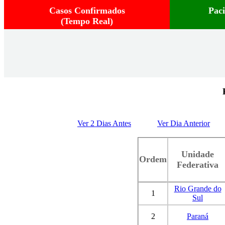
Casos Confirmados
Pac
(Tempo Real)
Ver 2 Dias Antes
Ver Dia Anterior
Unidade
Ordem
Federativa
Rio Grande do
1
Sul
2
Paraná