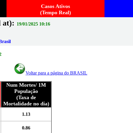
Casos Ativos
(Tempo Real)
 at):
19/01/2025 10:16
rasil
2
Voltar para a página do BRASIL
Num Mortes/ 1M
População
(Taxa de
Mortalidade no dia)
1.13
0.86