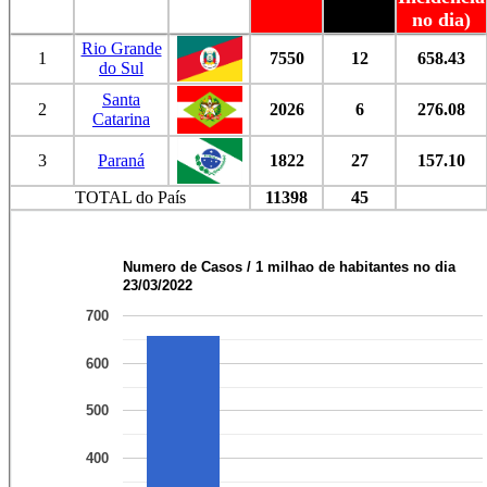
no dia)
Rio Grande
1
7550
12
658.43
do Sul
Santa
2
2026
6
276.08
Catarina
3
Paraná
1822
27
157.10
TOTAL do País
11398
45
Numero de Casos / 1 milhao de habitantes no dia
23/03/2022
700
600
500
400