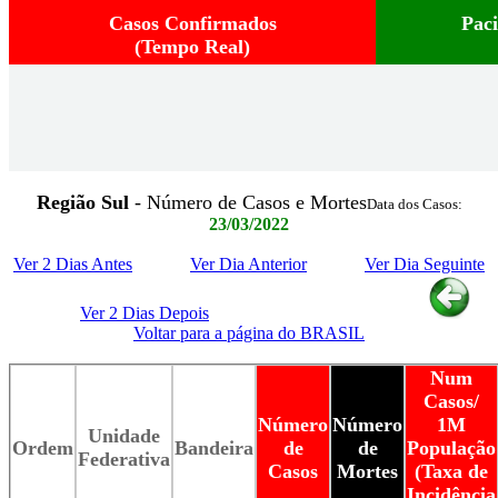
Casos Confirmados
Pac
(Tempo Real)
Região Sul
- Número de Casos e Mortes
Data dos Casos:
23/03/2022
Ver 2 Dias Antes
Ver Dia Anterior
Ver Dia Seguinte
Ver 2 Dias Depois
Voltar para a página do BRASIL
Num
Casos/
Número
Número
1M
Unidade
Ordem
Bandeira
de
de
População
Federativa
Casos
Mortes
(Taxa de
Incidência