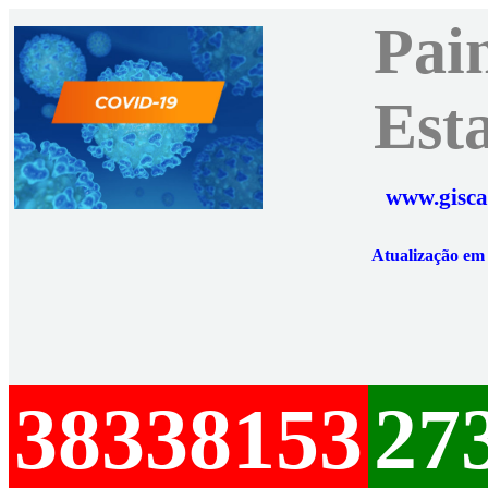
Pai
Est
www.gisca
Atualização e
38338153
27