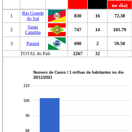
no dia)
Rio Grande
1
830
16
72.38
do Sul
Santa
2
747
14
101.79
Catarina
3
Paraná
690
2
59.50
TOTAL do País
2267
32
Numero de Casos / 1 milhao de habitantes no dia
20/11/2021
110
100
90
80