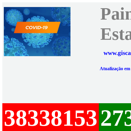
Pai
Est
www.gisca
Atualização e
38338153
27