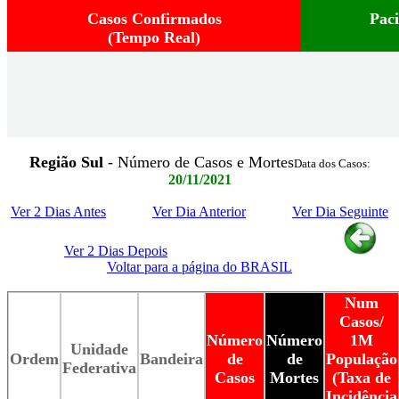
Casos Confirmados
Pac
(Tempo Real)
Região Sul
- Número de Casos e Mortes
Data dos Casos:
20/11/2021
Ver 2 Dias Antes
Ver Dia Anterior
Ver Dia Seguinte
Ver 2 Dias Depois
Voltar para a página do BRASIL
Num
Casos/
Número
Número
1M
Unidade
Ordem
Bandeira
de
de
População
Federativa
Casos
Mortes
(Taxa de
Incidência