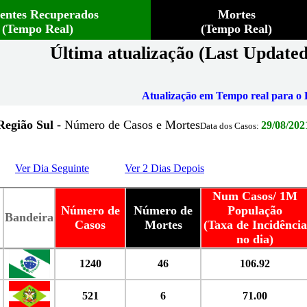
ientes Recuperados
Mortes
(Tempo Real)
(Tempo Real)
Última atualização (Last Updated
Atualização em Tempo real para o B
Região Sul
- Número de Casos e Mortes
29/08/202
Data dos Casos:
Ver Dia Seguinte
Ver 2 Dias Depois
Num Casos/ 1M
Número de
Número de
População
Bandeira
Casos
Mortes
(Taxa de Incidência
no dia)
1240
46
106.92
521
6
71.00