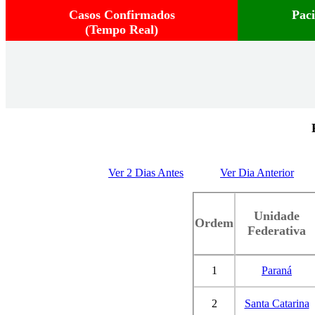
Casos Confirmados
Pac
(Tempo Real)
Ver 2 Dias Antes
Ver Dia Anterior
Unidade
Ordem
Federativa
1
Paraná
2
Santa Catarina