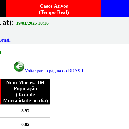
Casos Ativos
(Tempo Real)
 at):
19/01/2025 10:16
rasil
1
Voltar para a página do BRASIL
Num Mortes/ 1M
População
(Taxa de
Mortalidade no dia)
3.97
0.82