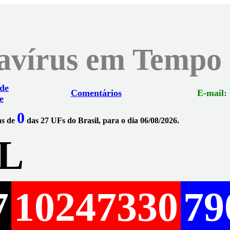
navírus em Tempo
 de
Comentários
E-mail:
e
0
ns de
das 27 UFs do Brasil, para o dia 06/08/2026.
L
7
10247330
79