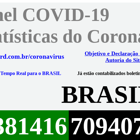
nel COVID-19
atísticas do Coro
Objetivo e Declaração
rd.com.br/coronavirus
Autoria do Sit
m Tempo Real para o BRASIL
Já estão contabilizados boleti
BRASI
381416
70940