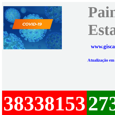
Pai
Est
www.gisca
Atualização e
38338153
27