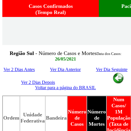
Casos Confirmados
Pac
(Tempo Real)
Região Sul
- Número de Casos e Mortes
Data dos Casos:
26/05/2021
Ver 2 Dias Antes
Ver Dia Anterior
Ver Dia Seguinte
Ver 2 Dias Depois
Voltar para a página do BRASIL
Num
Casos/
Número
Número
1M
Unidade
Ordem
Bandeira
de
de
População
Federativa
Casos
Mortes
(Taxa de
Incidência