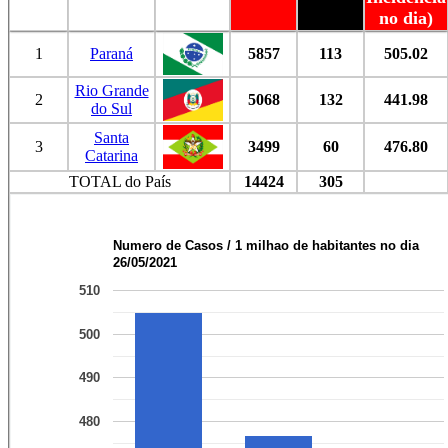
no dia)
1
Paraná
5857
113
505.02
Rio Grande
2
5068
132
441.98
do Sul
Santa
3
3499
60
476.80
Catarina
TOTAL do País
14424
305
Numero de Casos / 1 milhao de habitantes no dia
26/05/2021
510
500
490
480