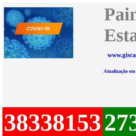
Pai
Est
www.gisca
Atualização e
38338153
27