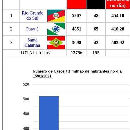
no dia)
Rio Grande
1
5207
48
454.10
do Sul
2
Paraná
4851
65
418.28
Santa
3
3698
42
503.92
Catarina
TOTAL do País
13756
155
Numero de Casos / 1 milhao de habitantes no dia
15/01/2021
520
500
480
460