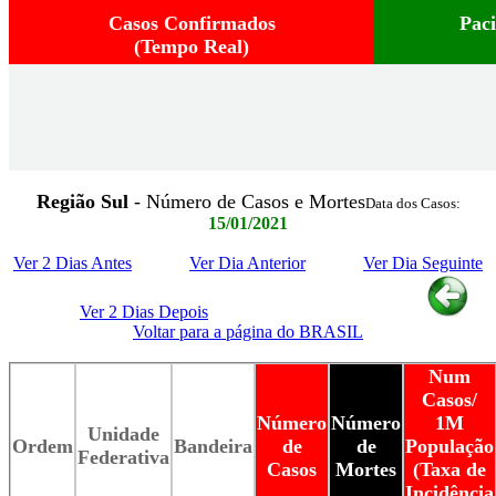
Casos Confirmados
Pac
(Tempo Real)
Região Sul
- Número de Casos e Mortes
Data dos Casos:
15/01/2021
Ver 2 Dias Antes
Ver Dia Anterior
Ver Dia Seguinte
Ver 2 Dias Depois
Voltar para a página do BRASIL
Num
Casos/
Número
Número
1M
Unidade
Ordem
Bandeira
de
de
População
Federativa
Casos
Mortes
(Taxa de
Incidência