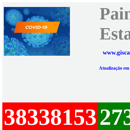
Pai
Est
www.gisca
Atualização e
38338153
27