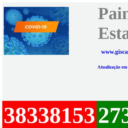
Pai
Est
www.gisca
Atualização e
38338153
27