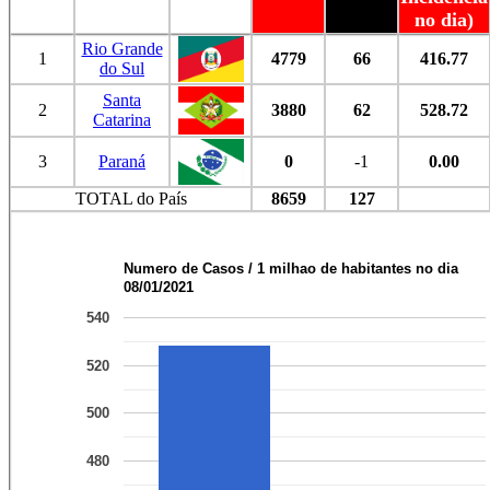
no dia)
Rio Grande
1
4779
66
416.77
do Sul
Santa
2
3880
62
528.72
Catarina
3
Paraná
0
-1
0.00
TOTAL do País
8659
127
Numero de Casos / 1 milhao de habitantes no dia
08/01/2021
540
520
500
480