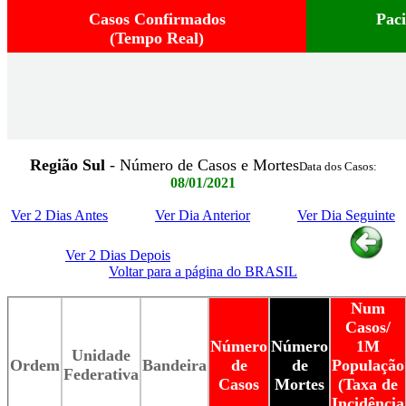
Casos Confirmados
Pac
(Tempo Real)
Região Sul
- Número de Casos e Mortes
Data dos Casos:
08/01/2021
Ver 2 Dias Antes
Ver Dia Anterior
Ver Dia Seguinte
Ver 2 Dias Depois
Voltar para a página do BRASIL
Num
Casos/
Número
Número
1M
Unidade
Ordem
Bandeira
de
de
População
Federativa
Casos
Mortes
(Taxa de
Incidência