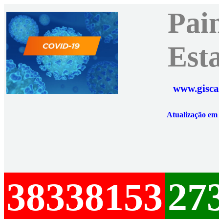
Pai
Est
www.gisca
Atualização e
38338153
27