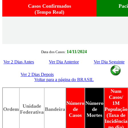
Casos Confirmados
Pac
(Tempo Real)
14/11/2024
Data dos Casos:
Ver 2 Dias Antes
Ver Dia Anterior
Ver Dia Seguinte
Ver 2 Dias Depois
Voltar para a página do BRASIL
Num
Casos/
Número
Número
1M
Unidade
Ordem
Bandeira
de
de
População
Federativa
Casos
Mortes
(Taxa de
Incidência
no dia)