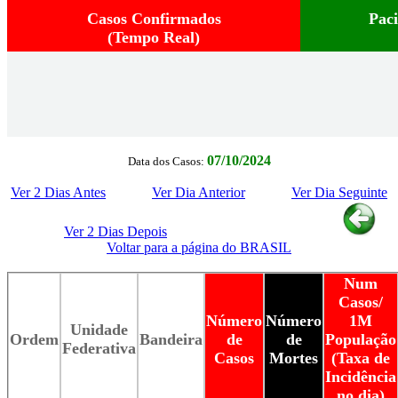
Casos Confirmados
Pac
(Tempo Real)
07/10/2024
Data dos Casos:
Ver 2 Dias Antes
Ver Dia Anterior
Ver Dia Seguinte
Ver 2 Dias Depois
Voltar para a página do BRASIL
Num
Casos/
Número
Número
1M
Unidade
Ordem
Bandeira
de
de
População
Federativa
Casos
Mortes
(Taxa de
Incidência
no dia)