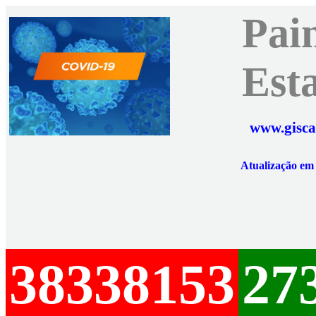
Pai
Est
www.gisca
Atualização e
38338153
27