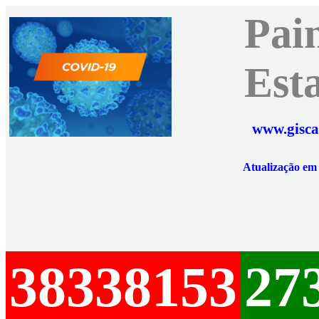
Pai
Est
www.gisca
Atualização e
38338153
27