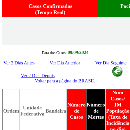
Casos Confirmados
Pac
(Tempo Real)
09/09/2024
Data dos Casos:
Ver 2 Dias Antes
Ver Dia Anterior
Ver Dia Seguinte
Ver 2 Dias Depois
Voltar para a página do BRASIL
Num
Casos/
Número
Número
1M
Unidade
Ordem
Bandeira
de
de
População
Federativa
Casos
Mortes
(Taxa de
Incidência
no dia)