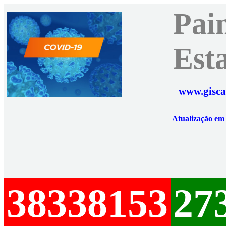
Pai
Est
www.gisca
Atualização e
38338153
27