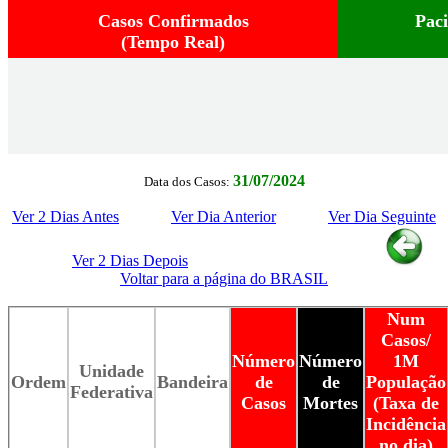
Casos Confirmados
Pac
(Tempo Real)
31/07/2024
Data dos Casos:
Ver 2 Dias Antes
Ver Dia Anterior
Ver Dia Seguinte
Ver 2 Dias Depois
Voltar para a página do BRASIL
Num
Casos/
Número
Número
1M
Unidade
Ordem
Bandeira
de
de
População
Federativa
Casos
Mortes
(Taxa de
Incidência
no dia)