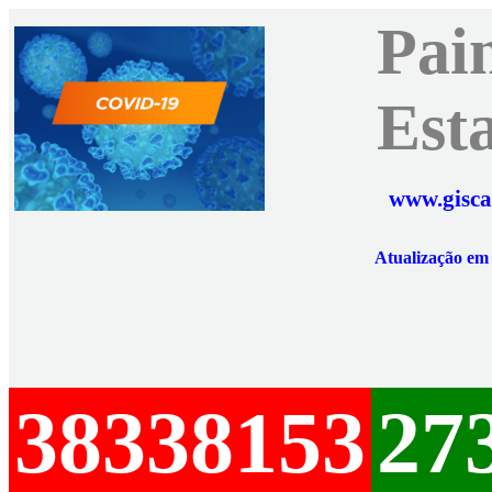
Pai
Est
www.gisca
Atualização e
38338153
27