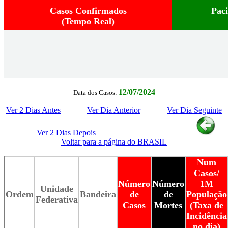
Casos Confirmados
Pac
(Tempo Real)
12/07/2024
Data dos Casos:
Ver 2 Dias Antes
Ver Dia Anterior
Ver Dia Seguinte
Ver 2 Dias Depois
Voltar para a página do BRASIL
Num
Casos/
Número
Número
1M
Unidade
Ordem
Bandeira
de
de
População
Federativa
Casos
Mortes
(Taxa de
Incidência
no dia)