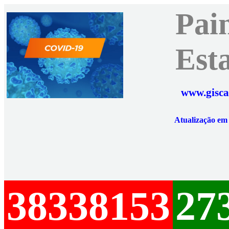
Pai
Est
www.gisca
Atualização e
38338153
27