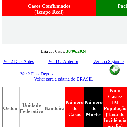
Casos Confirmados
Pac
(Tempo Real)
30/06/2024
Data dos Casos:
Ver 2 Dias Antes
Ver Dia Anterior
Ver Dia Seguinte
Ver 2 Dias Depois
Voltar para a página do BRASIL
Num
Casos/
Número
Número
1M
Unidade
Ordem
Bandeira
de
de
População
Federativa
Casos
Mortes
(Taxa de
Incidência
no dia)