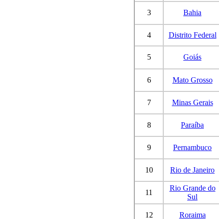
3
Bahia
4
Distrito Federal
5
Goiás
6
Mato Grosso
7
Minas Gerais
8
Paraíba
9
Pernambuco
10
Rio de Janeiro
Rio Grande do
11
Sul
12
Roraima