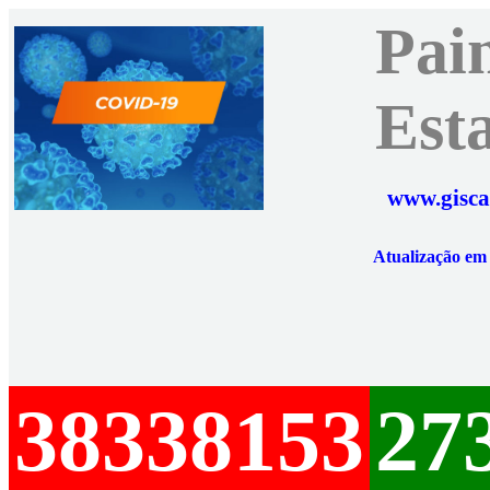
Pai
Est
www.gisca
Atualização e
38338153
27