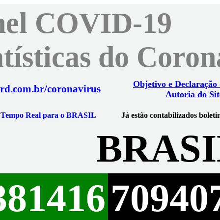
nel COVID-19
atísticas do Coro
Objetivo e Declaração
rd.com.br/coronavirus
Autoria do Sit
m Tempo Real para o BRASIL
Já estão contabilizados boleti
BRASI
381416
70940