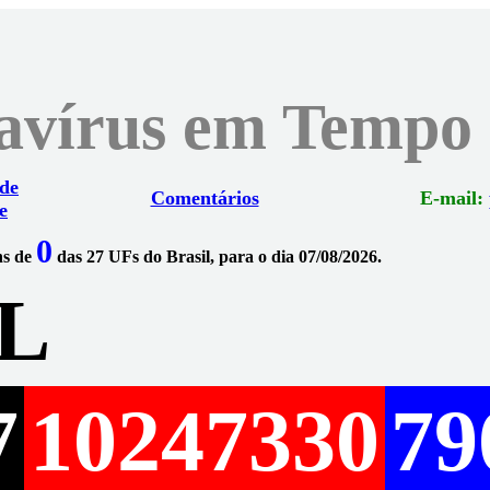
navírus em Tempo
 de
Comentários
E-mail:
e
0
ns de
das 27 UFs do Brasil, para o dia 07/08/2026.
L
7
10247330
79