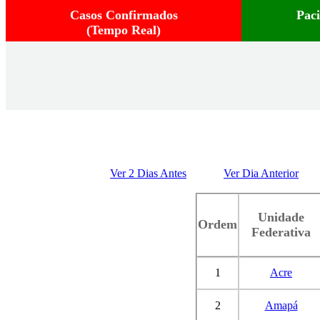
Casos Confirmados
Pac
(Tempo Real)
Ver 2 Dias Antes
Ver Dia Anterior
Unidade
Ordem
Federativa
1
Acre
2
Amapá