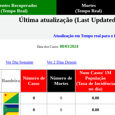
ientes Recuperados
Mortes
(Tempo Real)
(Tempo Real)
Última atualização (Last Updated
Atualização em Tempo real para o B
08/03/2024
Data dos Casos:
Ver Dia Seguinte
Ver 2 Dias Depois
Num Casos/ 1M
Número de
Número de
População
Bandeira
Casos
Mortes
(Taxa de Incidência
no dia)
0
0
0.00
0
0
0.00