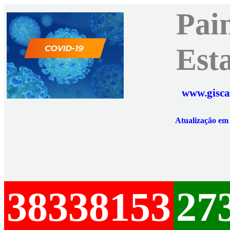
Pai
Est
www.gisca
Atualização e
38338153
27