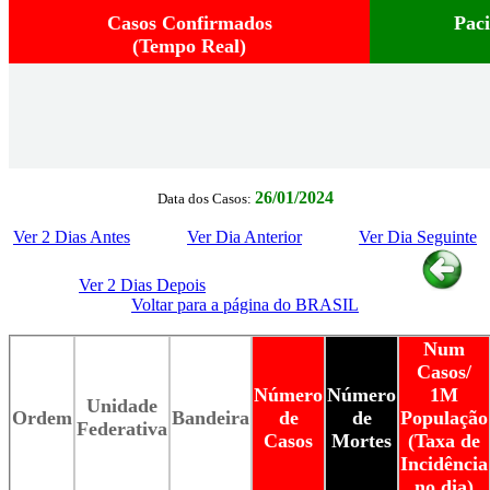
Casos Confirmados
Pac
(Tempo Real)
26/01/2024
Data dos Casos:
Ver 2 Dias Antes
Ver Dia Anterior
Ver Dia Seguinte
Ver 2 Dias Depois
Voltar para a página do BRASIL
Num
Casos/
Número
Número
1M
Unidade
Ordem
Bandeira
de
de
População
Federativa
Casos
Mortes
(Taxa de
Incidência
no dia)