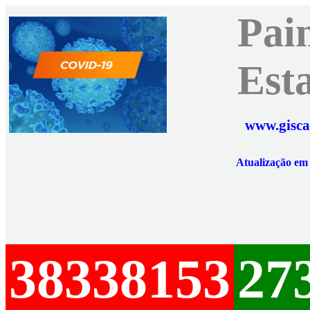
Pai
Est
www.gisca
Atualização e
38338153
27