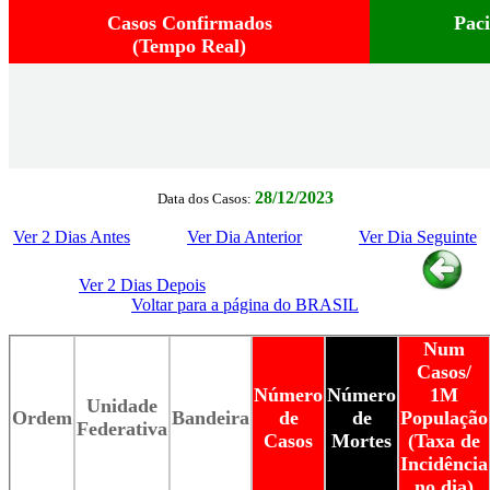
Casos Confirmados
Pac
(Tempo Real)
28/12/2023
Data dos Casos:
Ver 2 Dias Antes
Ver Dia Anterior
Ver Dia Seguinte
Ver 2 Dias Depois
Voltar para a página do BRASIL
Num
Casos/
Número
Número
1M
Unidade
Ordem
Bandeira
de
de
População
Federativa
Casos
Mortes
(Taxa de
Incidência
no dia)