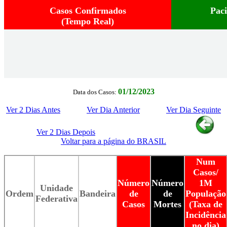
Casos Confirmados
Pac
(Tempo Real)
01/12/2023
Data dos Casos:
Ver 2 Dias Antes
Ver Dia Anterior
Ver Dia Seguinte
Ver 2 Dias Depois
Voltar para a página do BRASIL
Num
Casos/
Número
Número
1M
Unidade
Ordem
Bandeira
de
de
População
Federativa
Casos
Mortes
(Taxa de
Incidência
no dia)