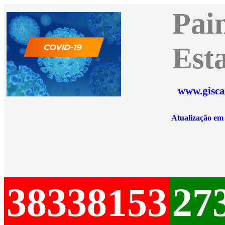
Pai
Est
www.gisca
Atualização e
38338153
27