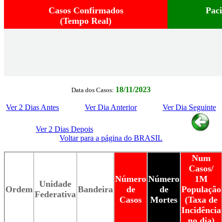
Casos Confirmados
Pac
(Tempo Real)
18/11/2023
Data dos Casos:
Ver 2 Dias Antes
Ver Dia Anterior
Ver Dia Seguinte
Ver 2 Dias Depois
Voltar para a página do BRASIL
Num
Casos/
Número
Número
1M
Unidade
Ordem
Bandeira
de
de
População
Federativa
Casos
Mortes
(Taxa de
Incidência
no dia)