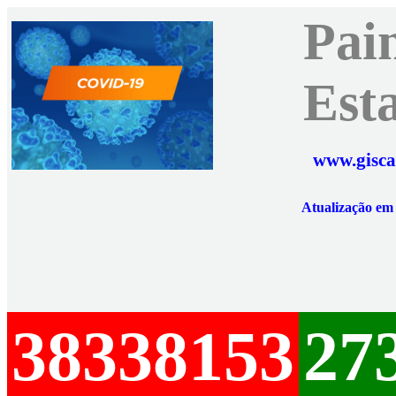
Pai
Est
www.gisca
Atualização e
38338153
27