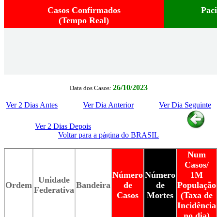
Casos Confirmados
Pac
(Tempo Real)
26/10/2023
Data dos Casos:
Ver 2 Dias Antes
Ver Dia Anterior
Ver Dia Seguinte
Ver 2 Dias Depois
Voltar para a página do BRASIL
Num
Casos/
Número
Número
1M
Unidade
Ordem
Bandeira
de
de
População
Federativa
Casos
Mortes
(Taxa de
Incidência
no dia)