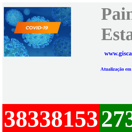
Pai
Est
www.gisca
Atualização e
38338153
27