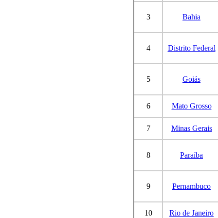
3
Bahia
4
Distrito Federal
5
Goiás
6
Mato Grosso
7
Minas Gerais
8
Paraíba
9
Pernambuco
10
Rio de Janeiro