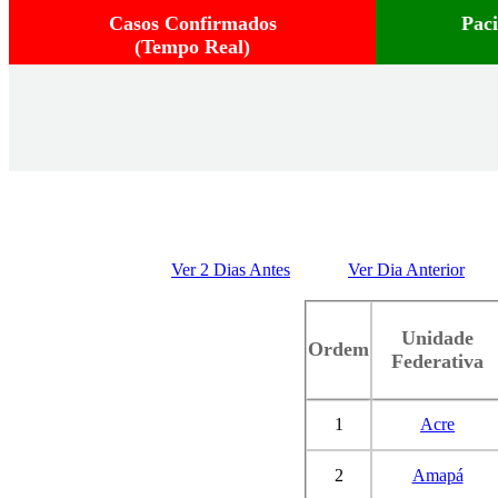
Casos Confirmados
Pac
(Tempo Real)
Ver 2 Dias Antes
Ver Dia Anterior
Unidade
Ordem
Federativa
1
Acre
2
Amapá