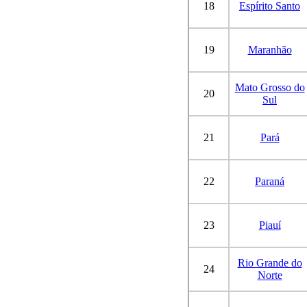
18
Espírito Santo
19
Maranhão
Mato Grosso do
20
Sul
21
Pará
22
Paraná
23
Piauí
Rio Grande do
24
Norte