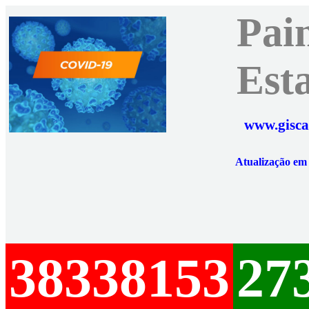
Pai
Est
www.gisca
Atualização e
38338153
27