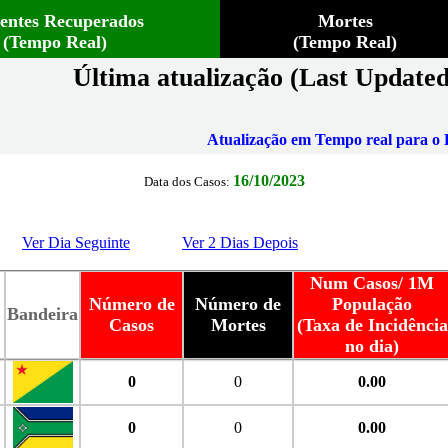
ientes Recuperados
Mortes
(Tempo Real)
(Tempo Real)
Última atualização (Last Updated
Atualização em Tempo real para o B
16/10/2023
Data dos Casos:
Ver Dia Seguinte
Ver 2 Dias Depois
Num Casos/ 1M
Número de
Número de
População
Bandeira
Casos
Mortes
(Taxa de Incidência
no dia)
0
0
0.00
0
0
0.00