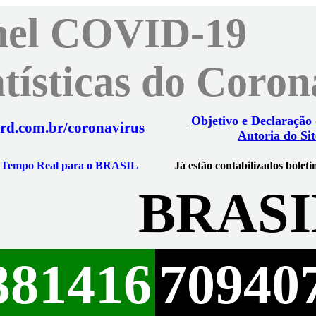
nel COVID-19
atísticas do Coro
Objetivo e Declaração
rd.com.br/coronavirus
Autoria do Sit
m Tempo Real para o BRASIL
Já estão contabilizados boleti
BRASI
381416
70940