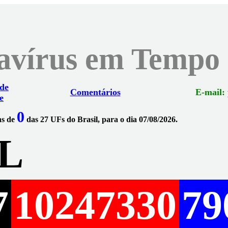
navírus em Tempo
 de
Comentários
E-mail:
e
0
ns de
das 27 UFs do Brasil, para o dia 07/08/2026.
L
7
10247330
79