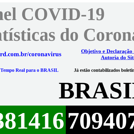
nel COVID-19
atísticas do Coro
Objetivo e Declaração
rd.com.br/coronavirus
Autoria do Sit
m Tempo Real para o BRASIL
Já estão contabilizados boleti
BRASI
381416
70940