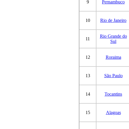
9
Pernambuco
10
Rio de Janeiro
Rio Grande do
11
Sul
12
Roraima
13
São Paulo
14
Tocantins
15
Alagoas