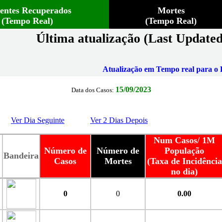
ientes Recuperados
Mortes
(Tempo Real)
(Tempo Real)
Última atualização (Last Updated
Atualização em Tempo real para o B
15/09/2023
Data dos Casos:
Ver Dia Seguinte
Ver 2 Dias Depois
Num Casos/ 1M
Número de
Número de
População
Bandeira
Casos
Mortes
(Taxa de Incidência
no dia)
0
0
0.00