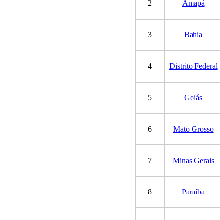
2
Amapá
3
Bahia
4
Distrito Federal
5
Goiás
6
Mato Grosso
7
Minas Gerais
8
Paraíba