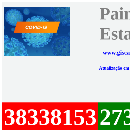
Pai
Est
www.gisca
Atualização e
38338153
27