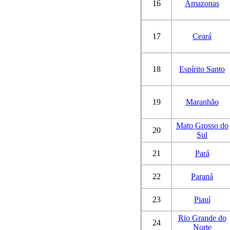
16
Amazonas
17
Ceará
18
Espírito Santo
19
Maranhão
Mato Grosso do
20
Sul
21
Pará
22
Paraná
23
Piauí
Rio Grande do
24
Norte