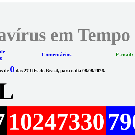
navírus em Tempo
 de
Comentários
E-mail:
e
0
ns de
das 27 UFs do Brasil, para o dia 08/08/2026.
L
7
10247330
79