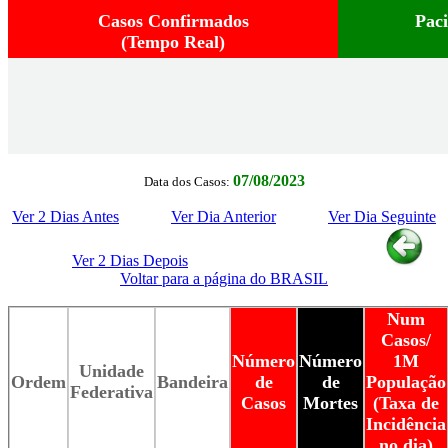
Casos Confirmados
Pac
(Tempo Real)
07/08/2023
Data dos Casos:
Ver 2 Dias Antes
Ver Dia Anterior
Ver Dia Seguinte
Ver 2 Dias Depois
Voltar para a página do BRASIL
Num
Casos/
Número
Número
1M
Unidade
Ordem
Bandeira
de
de
População
Federativa
Casos
Mortes
(Taxa de
Incidência
no dia)