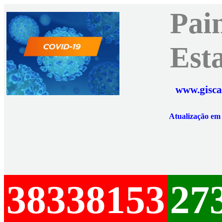
Pai
Est
www.gisca
Atualização e
38338153
27