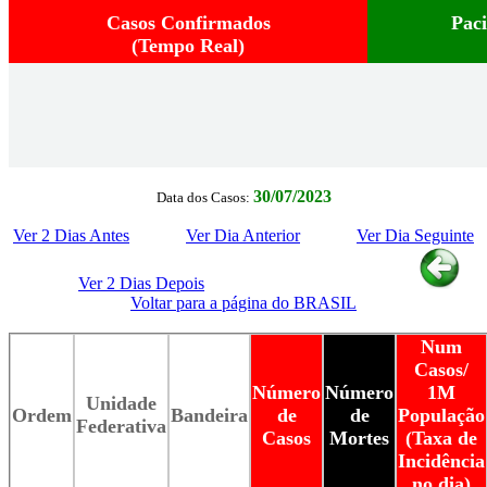
Casos Confirmados
Pac
(Tempo Real)
30/07/2023
Data dos Casos:
Ver 2 Dias Antes
Ver Dia Anterior
Ver Dia Seguinte
Ver 2 Dias Depois
Voltar para a página do BRASIL
Num
Casos/
Número
Número
1M
Unidade
Ordem
Bandeira
de
de
População
Federativa
Casos
Mortes
(Taxa de
Incidência
no dia)