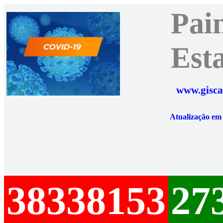
Pai
Est
www.gisca
Atualização e
38338153
27