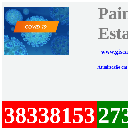
Pai
Est
www.gisca
Atualização e
38338153
27