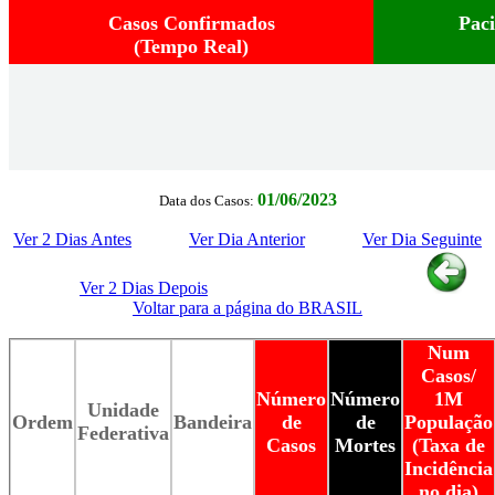
Casos Confirmados
Pac
(Tempo Real)
01/06/2023
Data dos Casos:
Ver 2 Dias Antes
Ver Dia Anterior
Ver Dia Seguinte
Ver 2 Dias Depois
Voltar para a página do BRASIL
Num
Casos/
Número
Número
1M
Unidade
Ordem
Bandeira
de
de
População
Federativa
Casos
Mortes
(Taxa de
Incidência
no dia)