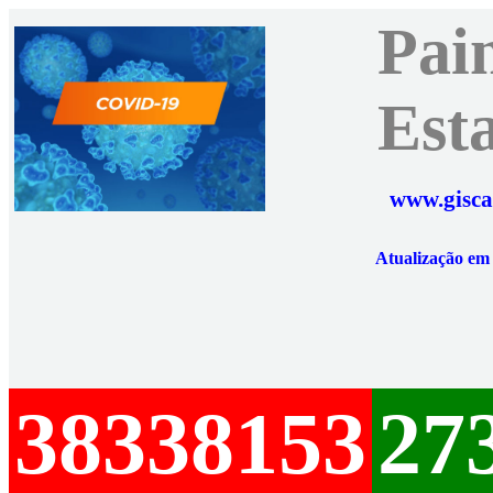
Pai
Est
www.gisca
Atualização e
38338153
27