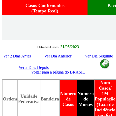
Casos Confirmados
Pac
(Tempo Real)
21/05/2023
Data dos Casos:
Ver 2 Dias Antes
Ver Dia Anterior
Ver Dia Seguinte
Ver 2 Dias Depois
Voltar para a página do BRASIL
Num
Casos/
Número
Número
1M
Unidade
Ordem
Bandeira
de
de
População
Federativa
Casos
Mortes
(Taxa de
Incidência
no dia)