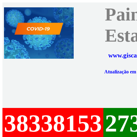
Pai
Est
www.gisca
Atualização e
38338153
27