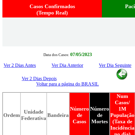
Casos Confirmados
Pac
(Tempo Real)
07/05/2023
Data dos Casos:
Ver 2 Dias Antes
Ver Dia Anterior
Ver Dia Seguinte
Ver 2 Dias Depois
Voltar para a página do BRASIL
Num
Casos/
Número
Número
1M
Unidade
Ordem
Bandeira
de
de
População
Federativa
Casos
Mortes
(Taxa de
Incidência
no dia)