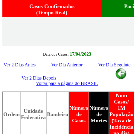
Casos Confirmados
Pac
(Tempo Real)
17/04/2023
Data dos Casos:
Ver 2 Dias Antes
Ver Dia Anterior
Ver Dia Seguinte
Ver 2 Dias Depois
Voltar para a página do BRASIL
Num
Casos/
Número
Número
1M
Unidade
Ordem
Bandeira
de
de
População
Federativa
Casos
Mortes
(Taxa de
Incidência
no dia)