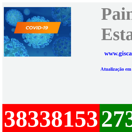
Pai
Est
www.gisca
Atualização e
38338153
27