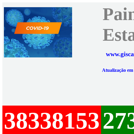
Pai
Est
www.gisca
Atualização e
38338153
27