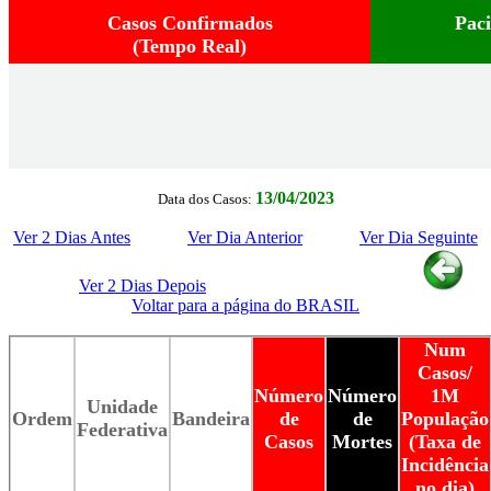
Casos Confirmados
Pac
(Tempo Real)
13/04/2023
Data dos Casos:
Ver 2 Dias Antes
Ver Dia Anterior
Ver Dia Seguinte
Ver 2 Dias Depois
Voltar para a página do BRASIL
Num
Casos/
Número
Número
1M
Unidade
Ordem
Bandeira
de
de
População
Federativa
Casos
Mortes
(Taxa de
Incidência
no dia)