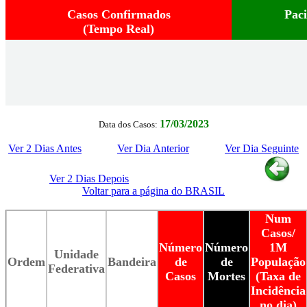
Casos Confirmados
Pac
(Tempo Real)
17/03/2023
Data dos Casos:
Ver 2 Dias Antes
Ver Dia Anterior
Ver Dia Seguinte
Ver 2 Dias Depois
Voltar para a página do BRASIL
Num
Casos/
Número
Número
1M
Unidade
Ordem
Bandeira
de
de
População
Federativa
Casos
Mortes
(Taxa de
Incidência
no dia)