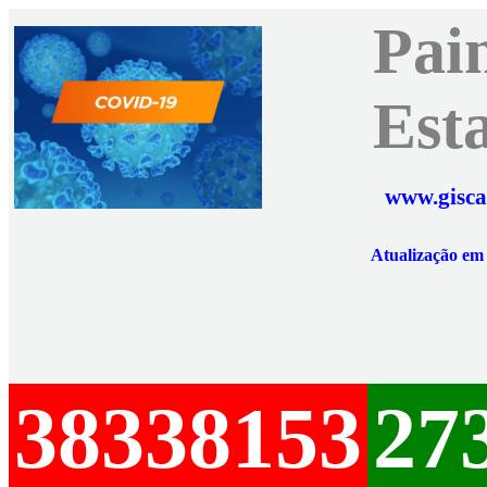
Pai
Est
www.gisca
Atualização e
38338153
27