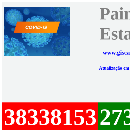
Pai
Est
www.gisca
Atualização e
38338153
27