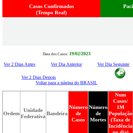
Casos Confirmados
Pac
(Tempo Real)
19/02/2023
Data dos Casos:
Ver 2 Dias Antes
Ver Dia Anterior
Ver Dia Seguinte
Ver 2 Dias Depois
Voltar para a página do BRASIL
Num
Casos/
Número
Número
1M
Unidade
Ordem
Bandeira
de
de
População
Federativa
Casos
Mortes
(Taxa de
Incidência
no dia)