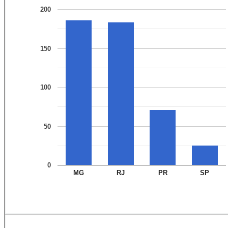
200
150
100
50
0
MG
RJ
PR
SP