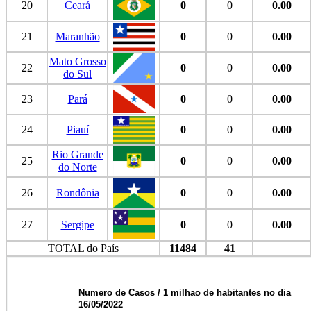
20
Ceará
0
0
0.00
21
Maranhão
0
0
0.00
Mato Grosso
22
0
0
0.00
do Sul
23
Pará
0
0
0.00
24
Piauí
0
0
0.00
Rio Grande
25
0
0
0.00
do Norte
26
Rondônia
0
0
0.00
27
Sergipe
0
0
0.00
TOTAL do País
11484
41
Numero de Casos / 1 milhao de habitantes no dia
16/05/2022