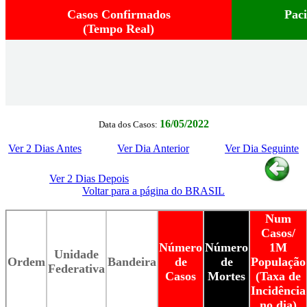
Casos Confirmados
Pac
(Tempo Real)
16/05/2022
Data dos Casos:
Ver 2 Dias Antes
Ver Dia Anterior
Ver Dia Seguinte
Ver 2 Dias Depois
Voltar para a página do BRASIL
Num
Casos/
Número
Número
1M
Unidade
Ordem
Bandeira
de
de
População
Federativa
Casos
Mortes
(Taxa de
Incidência
no dia)