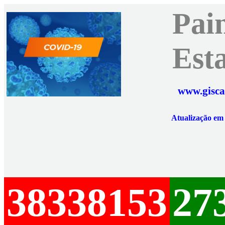
Pai
Est
www.gisca
Atualização e
38338153
27