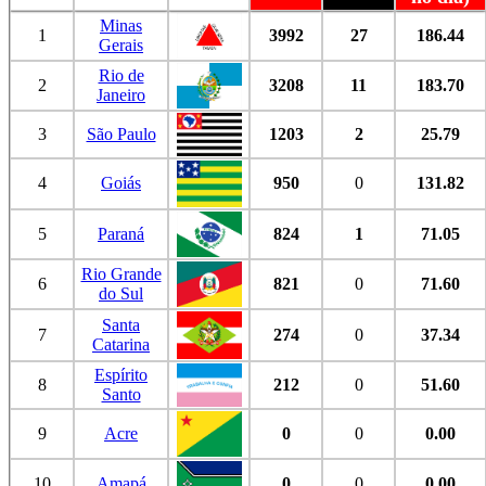
Minas
1
3992
27
186.44
Gerais
Rio de
2
3208
11
183.70
Janeiro
3
São Paulo
1203
2
25.79
4
Goiás
950
0
131.82
5
Paraná
824
1
71.05
Rio Grande
6
821
0
71.60
do Sul
Santa
7
274
0
37.34
Catarina
Espírito
8
212
0
51.60
Santo
9
Acre
0
0
0.00
10
Amapá
0
0
0.00