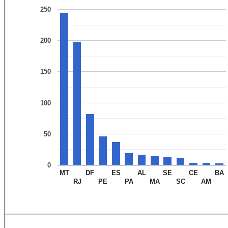
250
200
150
100
50
0
MT
DF
ES
AL
SE
CE
BA
RJ
PE
PA
MA
SC
AM