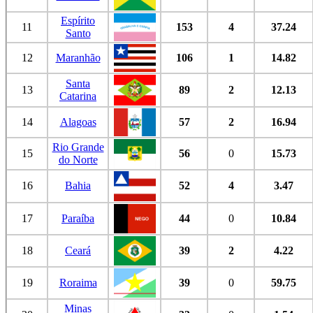
Espírito
11
153
4
37.24
Santo
12
Maranhão
106
1
14.82
Santa
13
89
2
12.13
Catarina
14
Alagoas
57
2
16.94
Rio Grande
15
56
0
15.73
do Norte
16
Bahia
52
4
3.47
17
Paraíba
44
0
10.84
18
Ceará
39
2
4.22
19
Roraima
39
0
59.75
Minas