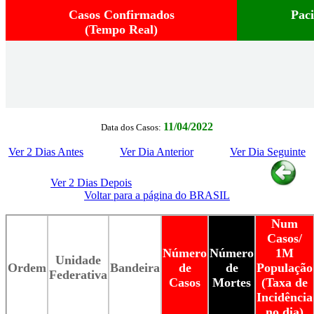
Casos Confirmados
Pac
(Tempo Real)
11/04/2022
Data dos Casos:
Ver 2 Dias Antes
Ver Dia Anterior
Ver Dia Seguinte
Ver 2 Dias Depois
Voltar para a página do BRASIL
Num
Casos/
Número
Número
1M
Unidade
Ordem
Bandeira
de
de
População
Federativa
Casos
Mortes
(Taxa de
Incidência
no dia)