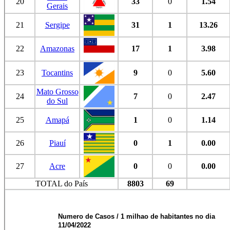
20
33
0
1.54
Gerais
21
Sergipe
31
1
13.26
22
Amazonas
17
1
3.98
23
Tocantins
9
0
5.60
Mato Grosso
24
7
0
2.47
do Sul
25
Amapá
1
0
1.14
26
Piauí
0
1
0.00
27
Acre
0
0
0.00
TOTAL do País
8803
69
Numero de Casos / 1 milhao de habitantes no dia
11/04/2022