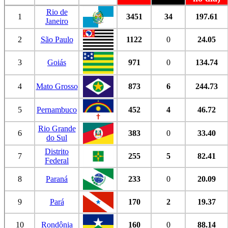
Rio de
1
3451
34
197.61
Janeiro
2
São Paulo
1122
0
24.05
3
Goiás
971
0
134.74
4
Mato Grosso
873
6
244.73
5
Pernambuco
452
4
46.72
Rio Grande
6
383
0
33.40
do Sul
Distrito
7
255
5
82.41
Federal
8
Paraná
233
0
20.09
9
Pará
170
2
19.37
10
Rondônia
160
0
88.14