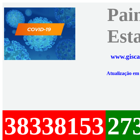
Pai
Est
www.gisca
Atualização e
38338153
27