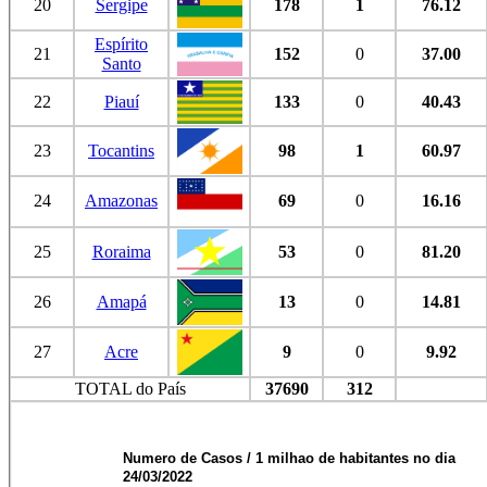
20
Sergipe
178
1
76.12
Espírito
21
152
0
37.00
Santo
22
Piauí
133
0
40.43
23
Tocantins
98
1
60.97
24
Amazonas
69
0
16.16
25
Roraima
53
0
81.20
26
Amapá
13
0
14.81
27
Acre
9
0
9.92
TOTAL do País
37690
312
Numero de Casos / 1 milhao de habitantes no dia
24/03/2022