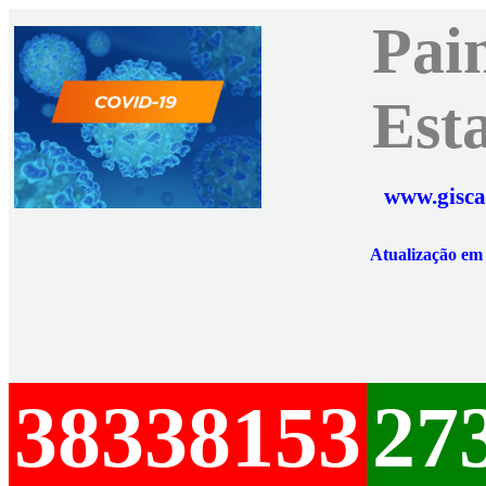
Pai
Est
www.gisca
Atualização e
38338153
27