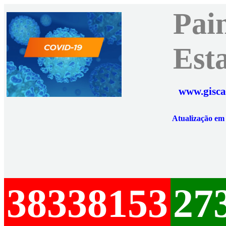
Pai
Est
www.gisca
Atualização e
38338153
27