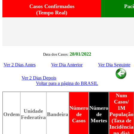
Casos Confirmados
Pac
(Tempo Real)
28/01/2022
Data dos Casos:
Ver 2 Dias Antes
Ver Dia Anterior
Ver Dia Seguinte
Ver 2 Dias Depois
Voltar para a página do BRASIL
Num
Casos/
Número
Número
1M
Unidade
Ordem
Bandeira
de
de
População
Federativa
Casos
Mortes
(Taxa de
Incidência
no dia)