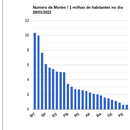
Numero de Mortes / 1 milhao de habitantes no dia
28/01/2022
12
10
8
6
4
2
0
BA
PE
SE
AP
RS
PB
ES
SP
MT