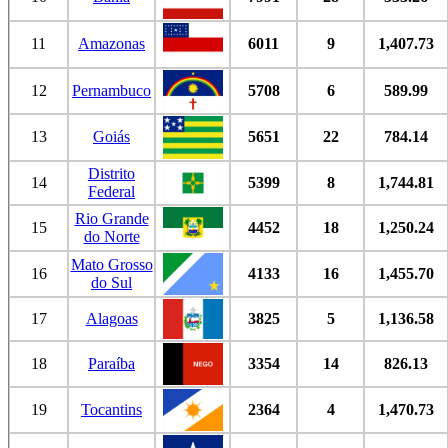
11
Amazonas
6011
9
1,407.73
12
Pernambuco
5708
6
589.99
13
Goiás
5651
22
784.14
Distrito
14
5399
8
1,744.81
Federal
Rio Grande
15
4452
18
1,250.24
do Norte
Mato Grosso
16
4133
16
1,455.70
do Sul
17
Alagoas
3825
5
1,136.58
18
Paraíba
3354
14
826.13
19
Tocantins
2364
4
1,470.73