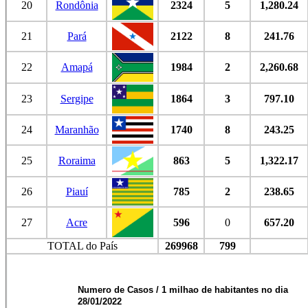
20
Rondônia
2324
5
1,280.24
21
Pará
2122
8
241.76
22
Amapá
1984
2
2,260.68
23
Sergipe
1864
3
797.10
24
Maranhão
1740
8
243.25
25
Roraima
863
5
1,322.17
26
Piauí
785
2
238.65
27
Acre
596
0
657.20
TOTAL do País
269968
799
Numero de Casos / 1 milhao de habitantes no dia
28/01/2022