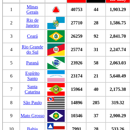
Minas
1
40753
44
1,903.29
Gerais
Rio de
2
27710
28
1,586.75
Janeiro
3
Ceará
26259
92
2,841.70
Rio Grande
4
25774
31
2,247.74
do Sul
5
Paraná
23926
58
2,063.03
Espírito
6
23174
21
5,640.49
Santo
Santa
7
15964
40
2,175.38
Catarina
8
São Paulo
14896
285
319.32
9
Mato Grosso
10346
37
2,900.29
10
Bahia
7991
28
533.26