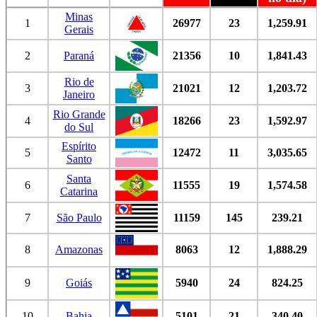
Minas
1
26977
23
1,259.91
Gerais
2
Paraná
21356
10
1,841.43
Rio de
3
21021
12
1,203.72
Janeiro
Rio Grande
4
18266
23
1,592.97
do Sul
Espírito
5
12472
11
3,035.65
Santo
Santa
6
11555
19
1,574.58
Catarina
7
São Paulo
11159
145
239.21
8
Amazonas
8063
12
1,888.29
9
Goiás
5940
24
824.25
10
Bahia
5101
21
340.40