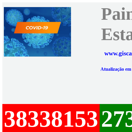
Pai
Est
www.gisca
Atualização e
38338153
27