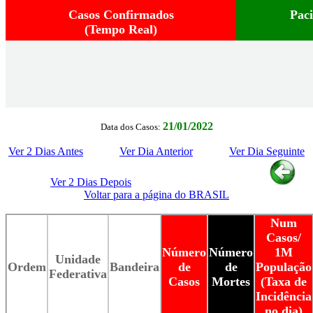
Casos Confirmados
Pac
(Tempo Real)
21/01/2022
Data dos Casos:
Ver 2 Dias Antes
Ver Dia Anterior
Ver Dia Seguinte
Ver 2 Dias Depois
Voltar para a página do BRASIL
Num
Casos/
Número
Número
1M
Unidade
Ordem
Bandeira
de
de
População
Federativa
Casos
Mortes
(Taxa de
Incidência
no dia)