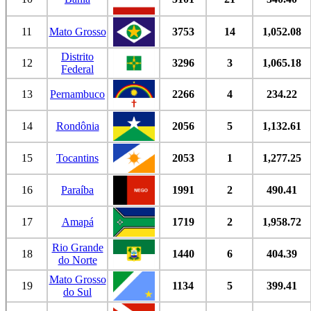
11
Mato Grosso
3753
14
1,052.08
Distrito
12
3296
3
1,065.18
Federal
13
Pernambuco
2266
4
234.22
14
Rondônia
2056
5
1,132.61
15
Tocantins
2053
1
1,277.25
16
Paraíba
1991
2
490.41
17
Amapá
1719
2
1,958.72
Rio Grande
18
1440
6
404.39
do Norte
Mato Grosso
19
1134
5
399.41
do Sul