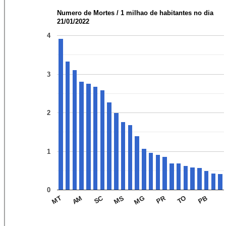
Numero de Mortes / 1 milhao de habitantes no dia
21/01/2022
4
3
2
1
0
SC
PR
MT
AM
MS
MG
TO
PB