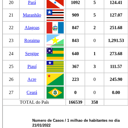
20
Pará
1092
5
124.41
21
Maranhão
909
5
127.07
22
Alagoas
847
2
251.68
23
Roraima
843
0
1,291.53
24
Sergipe
640
1
273.68
25
Piauí
367
3
111.57
26
Acre
223
0
245.90
27
Ceará
0
0
0.00
TOTAL do País
166539
358
Numero de Casos / 1 milhao de habitantes no dia
21/01/2022