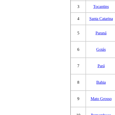
3
Tocantins
4
Santa Catarina
5
Paraná
6
Goiás
7
Pará
8
Bahia
9
Mato Grosso