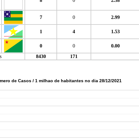
8
0
2.38
7
0
2.99
1
4
1.53
0
0
0.00
s
8430
171
mero de Casos / 1 milhao de habitantes no dia 28/12/2021