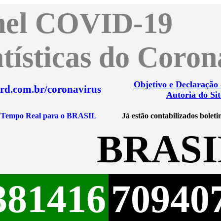
nel COVID-19
atísticas do Coro
Objetivo e Declaração
rd.com.br/coronavirus
Autoria do Sit
m Tempo Real para o BRASIL
Já estão contabilizados boleti
BRASI
381416
70940