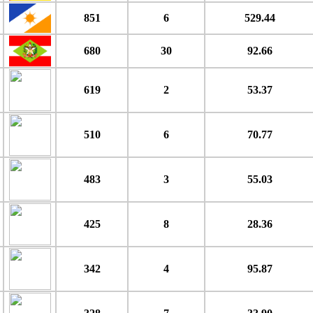
851
6
529.44
680
30
92.66
619
2
53.37
510
6
70.77
483
3
55.03
425
8
28.36
342
4
95.87