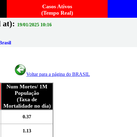
Casos Ativos
(Tempo Real)
 at):
19/01/2025 10:16
rasil
Voltar para a página do BRASIL
Num Mortes/ 1M
População
(Taxa de
Mortalidade no dia)
0.37
1.13