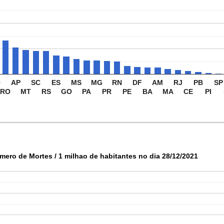
O
AP
SC
ES
MS
MG
RN
DF
AM
RJ
PB
SP
RO
MT
RS
GO
PA
PR
PE
BA
MA
CE
PI
mero de Mortes / 1 milhao de habitantes no dia 28/12/2021