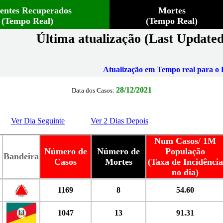
ientes Recuperados
Mortes
(Tempo Real)
(Tempo Real)
Última atualização (Last Updated
Atualização em Tempo real para o B
28/12/2021
Data dos Casos:
Ver Dia Seguinte
Ver 2 Dias Depois
Num Casos/ 1M
Número de
Número de
População
Bandeira
Casos
Mortes
(Taxa de Incidência
no dia)
1169
8
54.60
1047
13
91.31