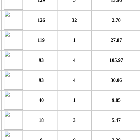
129
5
13.96
126
32
2.70
119
1
27.87
93
4
105.97
93
4
30.06
40
1
9.85
18
3
5.47