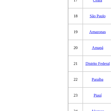
17
Ceará
18
São Paulo
19
Amazonas
20
Amapá
21
Distrito Federal
22
Paraíba
23
Piauí