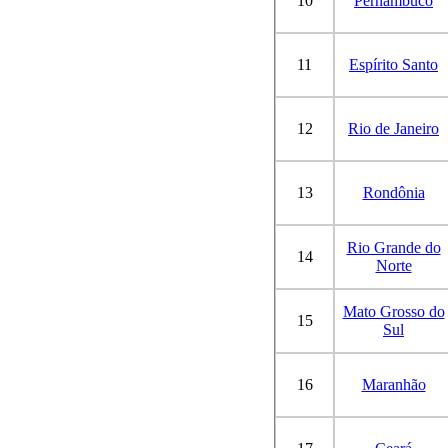
10
Pernambuco
11
Espírito Santo
12
Rio de Janeiro
13
Rondônia
Rio Grande do
14
Norte
Mato Grosso do
15
Sul
16
Maranhão