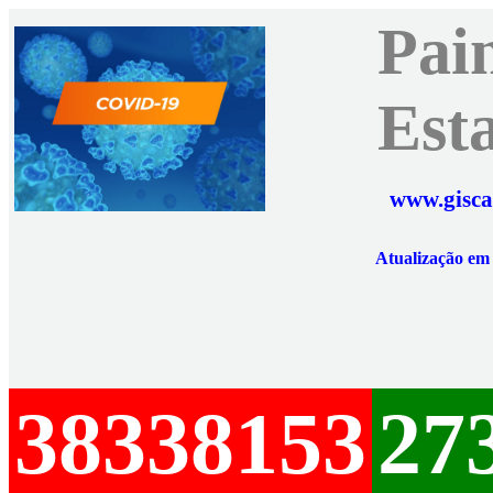
Pai
Est
www.gisca
Atualização e
38338153
27