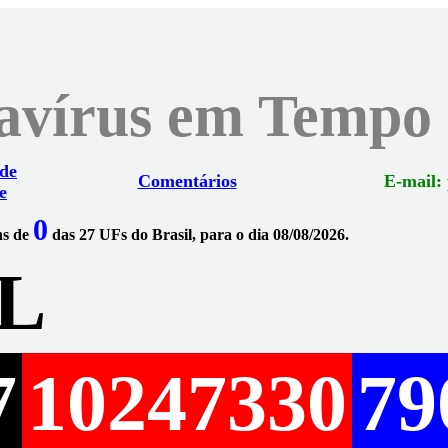
navírus em Tempo
 de
Comentários
E-mail:
e
0
ns de
das 27 UFs do Brasil, para o dia 08/08/2026.
L
7
10247330
79