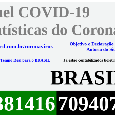
nel COVID-19
atísticas do Coro
Objetivo e Declaração
rd.com.br/coronavirus
Autoria do Sit
m Tempo Real para o BRASIL
Já estão contabilizados boleti
BRASI
381416
70940