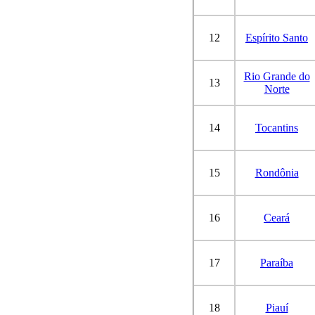
12
Espírito Santo
Rio Grande do
13
Norte
14
Tocantins
15
Rondônia
16
Ceará
17
Paraíba
18
Piauí