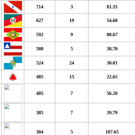
714
3
81.35
627
19
54.68
592
9
80.67
580
5
38.70
524
24
30.01
485
15
22.65
405
7
56.20
385
7
39.79
384
5
107.65