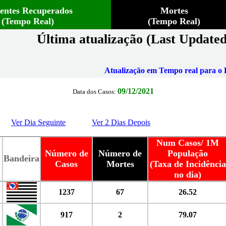
ientes Recuperados
Mortes
(Tempo Real)
(Tempo Real)
Última atualização (Last Updated
Atualização em Tempo real para o B
09/12/2021
Data dos Casos:
Ver Dia Seguinte
Ver 2 Dias Depois
Num Casos/ 1M
Número de
Número de
População
Bandeira
Casos
Mortes
(Taxa de Incidência
no dia)
1237
67
26.52
917
2
79.07