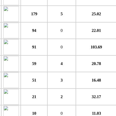
179
5
25.02
94
0
22.01
91
0
103.69
59
4
20.78
51
3
16.48
21
2
32.17
10
0
11.03