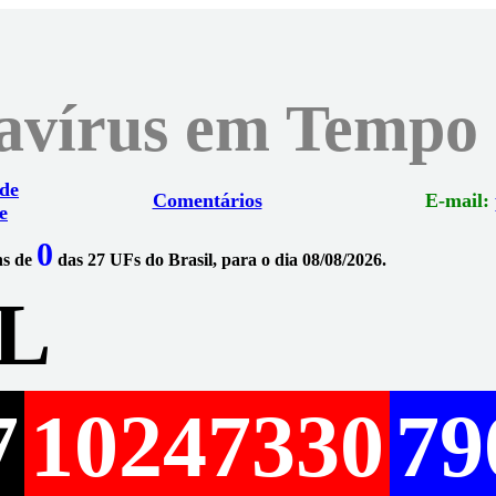
navírus em Tempo
 de
Comentários
E-mail:
e
0
ns de
das 27 UFs do Brasil, para o dia 08/08/2026.
L
7
10247330
79