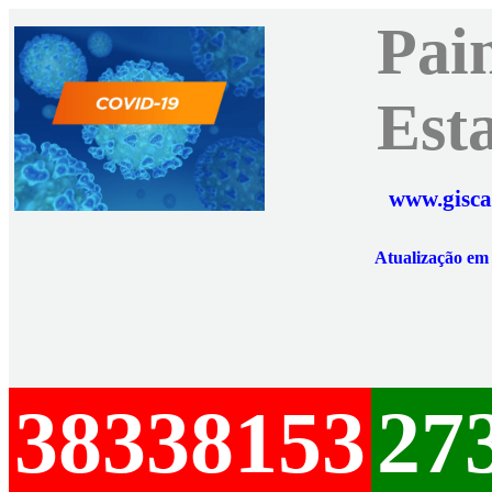
Pai
Est
www.gisca
Atualização e
38338153
27