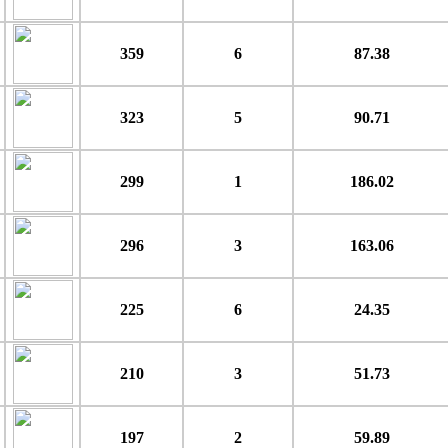
359
6
87.38
323
5
90.71
299
1
186.02
296
3
163.06
225
6
24.35
210
3
51.73
197
2
59.89