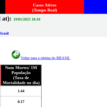
Casos Ativos
(Tempo Real)
 at):
19/01/2025 10:16
rasil
Voltar para a página do BRASIL
Num Mortes/ 1M
População
(Taxa de
Mortalidade no dia)
1.44
0.17