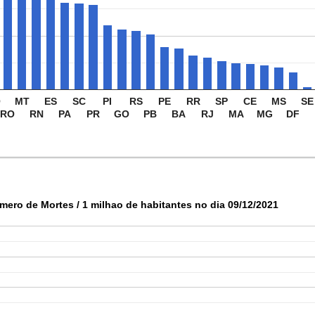
O
MT
ES
SC
PI
RS
PE
RR
SP
CE
MS
SE
RO
RN
PA
PR
GO
PB
BA
RJ
MA
MG
DF
mero de Mortes / 1 milhao de habitantes no dia 09/12/2021