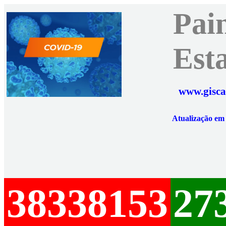
Pai
Est
www.gisca
Atualização e
38338153
27