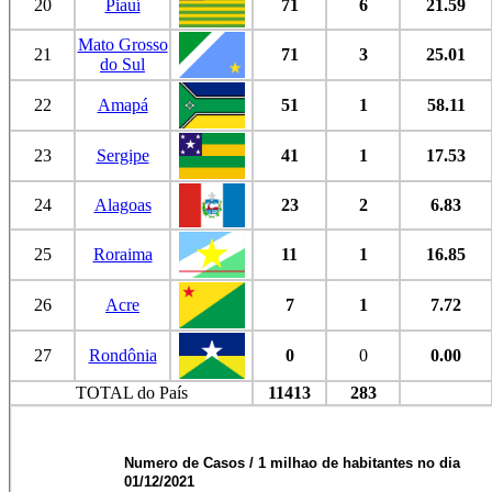
20
Piauí
71
6
21.59
Mato Grosso
21
71
3
25.01
do Sul
22
Amapá
51
1
58.11
23
Sergipe
41
1
17.53
24
Alagoas
23
2
6.83
25
Roraima
11
1
16.85
26
Acre
7
1
7.72
27
Rondônia
0
0
0.00
TOTAL do País
11413
283
Numero de Casos / 1 milhao de habitantes no dia
01/12/2021