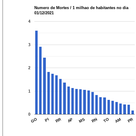
Numero de Mortes / 1 milhao de habitantes no dia
01/12/2021
4
3
2
1
0
PR
RR
AP
PI
TO
MS
AM
GO
RN