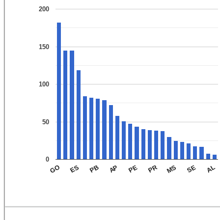
200
150
100
50
0
PR
AP
AL
ES
MS
PE
PB
SE
GO