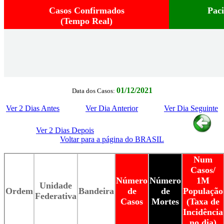
Casos Confirmados
Pac
(Tempo Real)
01/12/2021
Data dos Casos:
Ver 2 Dias Antes
Ver Dia Anterior
Ver Dia Seguinte
Ver 2 Dias Depois
Voltar para a página do BRASIL
Num
Casos/
Número
Número
1M
Unidade
Ordem
Bandeira
de
de
População
Federativa
Casos
Mortes
(Taxa de
Incidência
no dia)