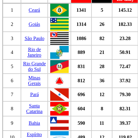
1
Ceará
1341
5
145.12
2
Goiás
1314
26
182.33
3
São Paulo
1086
82
23.28
Rio de
4
889
21
50.91
Janeiro
Rio Grande
5
831
28
72.47
do Sul
Minas
6
812
36
37.92
Gerais
7
Pará
696
12
79.30
Santa
8
604
8
82.31
Catarina
9
Bahia
590
11
39.37
Espírito
10
489
12
119.02