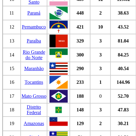
Santo
11
Paraná
448
2
38.63
12
Pernambuco
421
10
43.52
13
Paraíba
329
3
81.04
Rio Grande
14
300
3
84.25
do Norte
15
Maranhão
290
3
40.54
16
Tocantins
233
1
144.96
17
Mato Grosso
188
0
52.70
Distrito
18
148
3
47.83
Federal
19
Amazonas
129
2
30.21